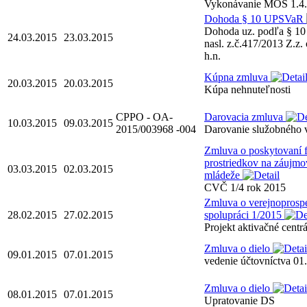
Vykonávanie MOS 1.4.
Dohoda § 10 UPSVaR
Dohoda uz. podľa § 10 
24.03.2015
23.03.2015
nasl. z.č.417/2013 Z.z.
h.n.
Kúpna zmluva
20.03.2015
20.03.2015
Kúpa nehnuteľnosti
CPPO - OA-
Darovacia zmluva
10.03.2015
09.03.2015
2015/003968 -004
Darovanie služobného 
Zmluva o poskytovaní f
prostriedkov na záujmov
03.03.2015
02.03.2015
mládeže
CVČ 1/4 rok 2015
Zmluva o verejnoprosp
28.02.2015
27.02.2015
spolupráci 1/2015
Projekt aktivačné centr
Zmluva o dielo
09.01.2015
07.01.2015
vedenie účtovníctva 01
Zmluva o dielo
08.01.2015
07.01.2015
Upratovanie DS