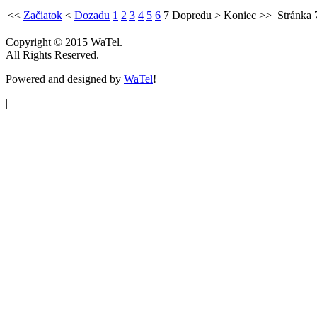
<<
Začiatok
<
Dozadu
1
2
3
4
5
6
7
Dopredu
>
Koniec
>>
Stránka 
Copyright © 2015 WaTel.
All Rights Reserved.
Powered and designed by
WaTel
!
|