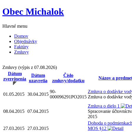
Obec Michalok
Hlavné menu
Domov
Objednávky
Faktúry
Zmluvy
Zmluvy
(výpis z 07.08.2026)
Dátum
Dátum
Číslo
Názov a predme
zverejnenia
uzavretia
zmluvy/dodatku
90-
Zmluva o dodávke vo
01.05.2015
30.04.2015
000096291PO2015
Zmluva o dodávke vod
Zmluva o dielo 1
08.04.2015
07.04.2015
Spracovanie účtovníctv
2015
Dohoda o podmienkach
27.03.2015
27.03.2015
MOS §12